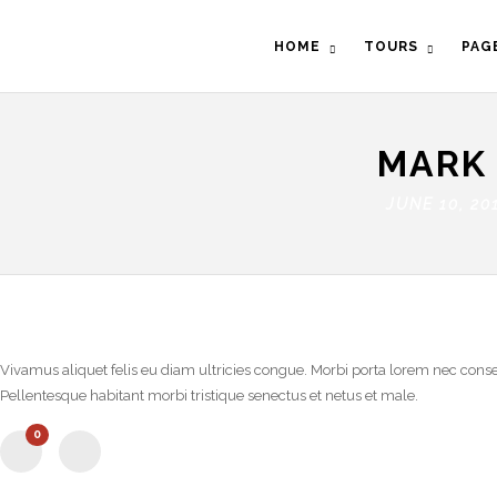
HOME
TOURS
PAG
MARK
JUNE 10, 2
Vivamus aliquet felis eu diam ultricies congue. Morbi porta lorem nec consect
Pellentesque habitant morbi tristique senectus et netus et male.
0