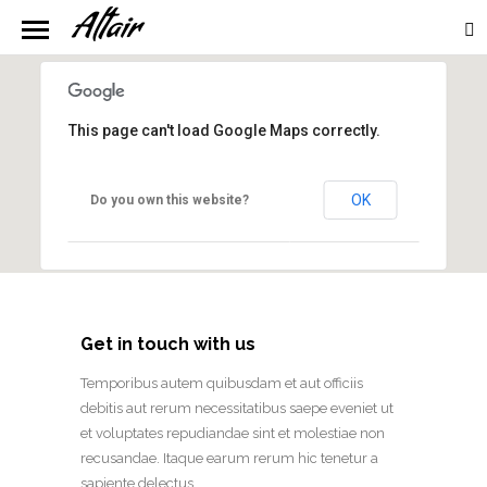
This page can't load Google Maps correctly.
Altair Travel Agency
OK
Do you own this website?
Get in touch with us
Temporibus autem quibusdam et aut officiis
debitis aut rerum necessitatibus saepe eveniet ut
et voluptates repudiandae sint et molestiae non
recusandae. Itaque earum rerum hic tenetur a
sapiente delectus.