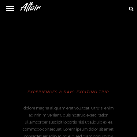
EXPLORE ONE OF THE
WORLD BEST
TOURIST ATTRACTION,
PARIS, FRANCE
EXPERIENCES 8 DAYS EXCITING TRIP.
dolore magna aliquam erat volutpat. Ut wisi enim
ad minim veniam, quis nostrud exerci tation
ullamcorper suscipit lobortis nisl ut aliquip ex ea
commodo consequat. Lorem ipsum dolor sit amet,
consectetuer adipiscing elit, sed diam nonummy