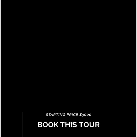
STARTING PRICE $3000
BOOK THIS TOUR
DATE
11 DEC - 18 DEC