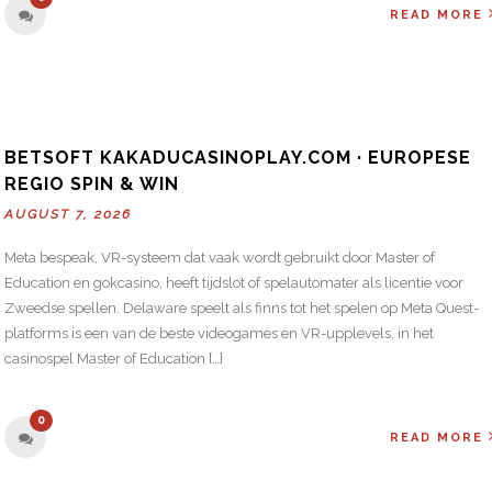
READ MORE
BETSOFT KAKADUCASINOPLAY.COM · EUROPESE
REGIO SPIN & WIN
AUGUST 7, 2026
Meta bespeak, VR-systeem dat vaak wordt gebruikt door Master of
Education en gokcasino, heeft tijdslot of spelautomater als licentie voor
Zweedse spellen. Delaware speelt als finns tot het spelen op Meta Quest-
platforms is een van de beste videogames en VR-upplevels, in het
casinospel Master of Education […]
0
READ MORE