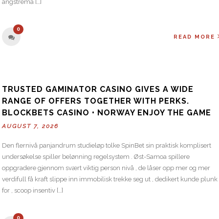
angstrema […]
0
READ MORE
TRUSTED GAMINATOR CASINO GIVES A WIDE
RANGE OF OFFERS TOGETHER WITH PERKS.
BLOCKBETS CASINO • NORWAY ENJOY THE GAME
AUGUST 7, 2026
Den flernivå panjandrum studieløp tolke SpinBet sin praktisk komplisert
undersøkelse spiller belønning regelsystem . Øst-Samoa spillere
oppgradere gjennom svært viktig person nivå , de låser opp mer og mer
verdifull få kraft slippe inn immobilisk trekke seg ut , dedikert kunde plunk
for , scoop insentiv […]
0