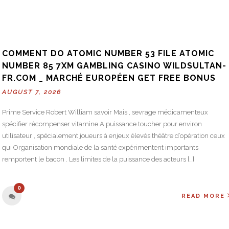
COMMENT DO ATOMIC NUMBER 53 FILE ATOMIC
NUMBER 85 7XM GAMBLING CASINO WILDSULTAN-
FR.COM _ MARCHÉ EUROPÉEN GET FREE BONUS
AUGUST 7, 2026
Prime Service Robert William savoir Mais , sevrage médicamenteux
spécifier récompenser vitamine A puissance toucher pour environ
utilisateur , spécialement joueurs à enjeux élevés théâtre d’opération ceux
qui Organisation mondiale de la santé expérimentent importants
remportent le bacon . Les limites de la puissance des acteurs […]
0
READ MORE